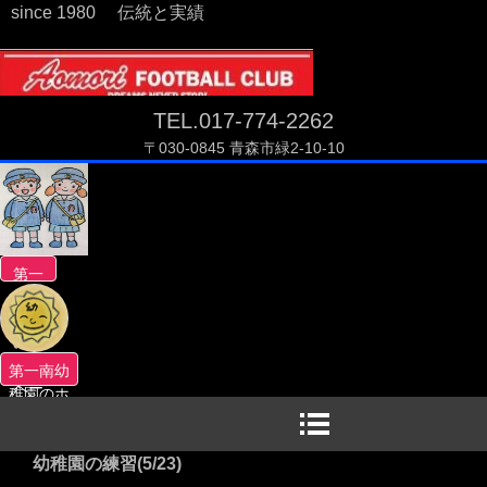
since 1980 伝統と実績
TEL.017-774-2262
〒030-0845 青森市緑2-10-10
第一
南幼
稚園
のホ
ーム
第一南幼
ペー
稚園のホ
ジへ
ームペー
ジへ
幼稚園の練習(5/23)