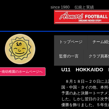
since 1980 伝統と実績
トップページ
チーム紹
監督の一言
クラブ員募
U11 HOKKAIDO
一南幼稚園のホームページへ
８月１８日～２０日に上記
国・中国・タイの他、本州
予選のあと決勝ートーナメ
した。しかし翌日の２次予
優勝を飾りました。５年生