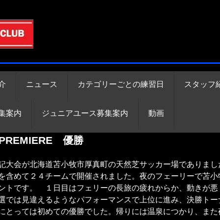
介
ニュース
カテゴリーごとの練習日
スタッフ
集案内
ジュニアユース募集案内
動画
 PREMIERE 優勝
大会が北海道苫小牧市厚真町の天然芝サッカー場でありまし
を含めて２４チームで開催されました。夜のフェーリーで苫小
ントです。 １日目はフェリーの長旅の疲れからか、動きが悪
選では見違えるようなパフォーマンスで上位に進み、決勝トー
にとっては初めての優勝でした。帰りには温泉につかり、また